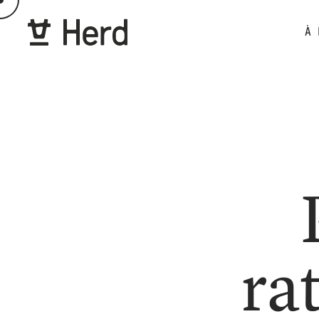
À 
ra